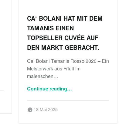
CA‘ BOLANI HAT MIT DEM
TAMANIS EINEN
TOPSELLER CUVÉE AUF
DEN MARKT GEBRACHT.
t
Ca’ Bolani Tamanis Rosso 2020 – Ein
Meisterwerk aus Friuli Im
malerischen…
“Ca‘ Bolani hat mit dem Tamanis einen Topseller Cuvée auf den Markt gebracht.”
Continue reading
…
Posted on:
Written by:
18 Mai 2025
Delicatessa