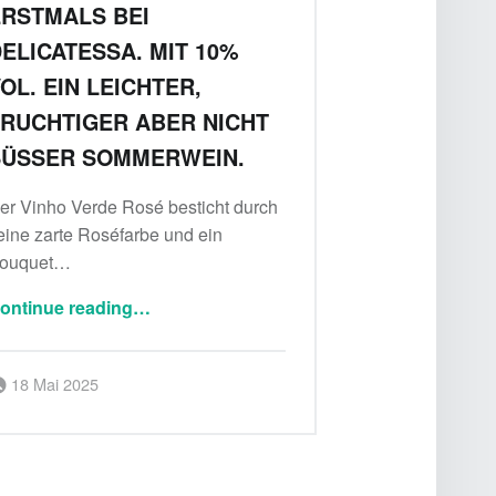
RSTMALS BEI
ELICATESSA. MIT 10%
OL. EIN LEICHTER,
RUCHTIGER ABER NICHT
SÜSSER SOMMERWEIN.
er Vinho Verde Rosé besticht durch
eine zarte Roséfarbe und ein
ouquet…
ontinue reading
…
“Vinho Verde Rosé erstmals bei Delicatessa. Mit 10% Vol. ein leichter, fruchtiger aber nicht süßer Sommerwein.”
Posted on:
Written by:
18 Mai 2025
Delicatessa