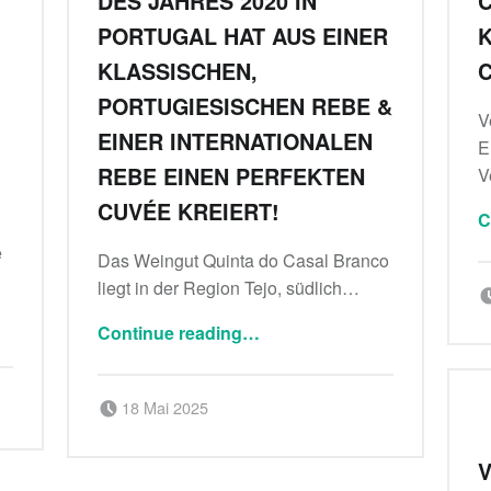
DES JAHRES 2020 IN
PORTUGAL HAT AUS EINER
K
KLASSISCHEN,
C
PORTUGIESISCHEN REBE &
V
EINER INTERNATIONALEN
E
REBE EINEN PERFEKTEN
V
CUVÉE KREIERT!
C
:
e
Das Weingut Quinta do Casal Branco
liegt in der Region Tejo, südlich…
Continue reading
…
“Capoeira : Der Önologe des Jahres 2020 in Portugal hat aus einer klassischen, portugiesischen Rebe & einer internationalen Rebe einen perfekten Cuvée kreiert!”
Posted on:
Written by:
18 Mai 2025
Delicatessa
V