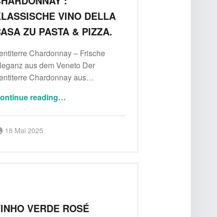
CHARDONNAY :
LASSISCHE VINO DELLA
ASA ZU PASTA & PIZZA.
entiterre Chardonnay – Frische
leganz aus dem Veneto Der
entiterre Chardonnay aus…
“Montepulciano Chardonnay : Klassische Vino della Casa zu Pasta & Pizza.”
ontinue reading
…
Posted on:
Written by:
18 Mai 2025
Delicatessa
INHO VERDE ROSÉ