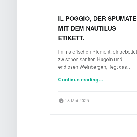
IL POGGIO, DER SPUMATE
MIT DEM NAUTILUS
ETIKETT.
Im malerischen Piemont, eingebette
zwischen sanften Hügeln und
endlosen Weinbergen, liegt das…
“Il Poggio, der Spumate mit dem Nautilus Etikett.”
Continue reading
…
Posted on:
Written by:
18 Mai 2025
Delicatessa