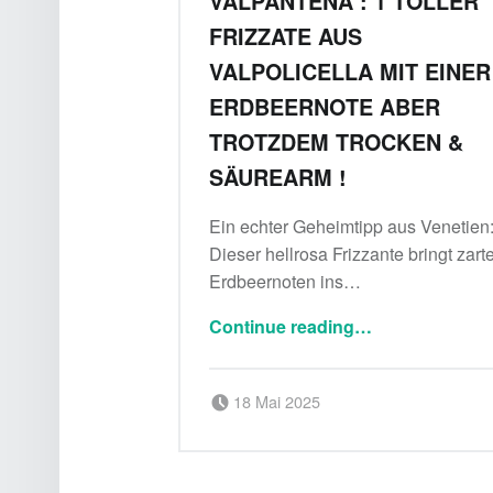
VALPANTENA : 1 TOLLER
FRIZZATE AUS
VALPOLICELLA MIT EINER
ERDBEERNOTE ABER
TROTZDEM TROCKEN &
SÄUREARM !
Ein echter Geheimtipp aus Venetien
Dieser hellrosa Frizzante bringt zart
Erdbeernoten ins…
Continue reading
…
“Rosé frizzante Valpantena : 1 toller Frizzate aus Valpolicella mit einer Erdbeernote aber trotzdem trocken & säurearm !”
Posted on:
Written by:
18 Mai 2025
Delicatessa