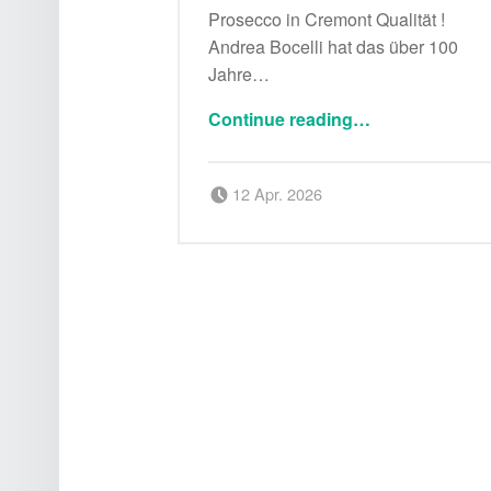
Prosecco in Cremont Qualität !
Andrea Bocelli hat das über 100
Jahre…
“Prosecco in Cremont Qualität !”
Continue reading
…
Posted on:
Written by:
12 Apr. 2026
Delicatessa