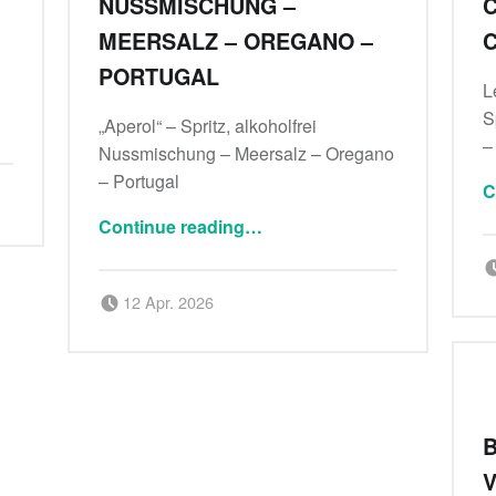
NUSSMISCHUNG –
C
MEERSALZ – OREGANO –
C
PORTUGAL
L
S
„Aperol“ – Spritz, alkoholfrei
–
Nussmischung – Meersalz – Oregano
– Portugal
C
“„Aperol“ – Spritz, alkoholfrei Nussmischung – Meersalz – Oregano – Portugal”
Continue reading
…
Posted on:
Written by:
12 Apr. 2026
Delicatessa
B