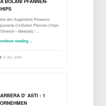
A’BOLANI PFANNEN-
HIPS
ebe den Augenblick Prosecco
pumante Ca’Bolani Pfannen-Chips
 Olivenöl – Meersalz -…
“Lebe den Augenblick Prosecco Spumante Ca’Bolani Pfannen-Chips”
ontinue reading
…
Posted on:
Written by:
12 Apr. 2026
Delicatessa
ARBERA D‘ ASTI : 1
VORNEHMEN