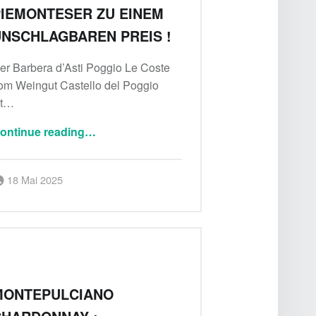
IEMONTESER ZU EINEM
NSCHLAGBAREN PREIS !
er Barbera d’Asti Poggio Le Coste
om Weingut Castello del Poggio
st…
“Barbera D‘ Asti : 1 vornehmen Piemonteser zu einem unschlagbaren Preis !”
ontinue reading
…
Posted on:
Written by:
18 Mai 2025
Delicatessa
MONTEPULCIANO