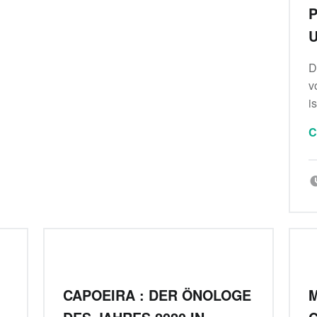
P
U
D
v
i
C
CAPOEIRA : DER ÖNOLOGE