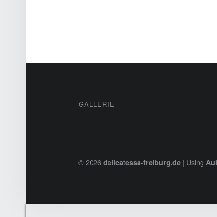
POSTS NAVIGATION
FOOTER SIDEBAR
GALLERIE
© 2026
|
Using
delicatessa-freiburg.de
Au