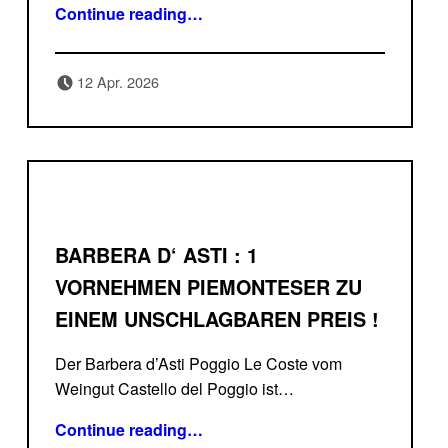
“Lebe den Augenblick Prosecco Spumante Ca’Bolani Pfannen-Chips”
Continue reading
…
Posted on:
Written by:
12 Apr. 2026
Delicatessa
BARBERA D‘ ASTI : 1
VORNEHMEN PIEMONTESER ZU
EINEM UNSCHLAGBAREN PREIS !
Der Barbera d’Asti Poggio Le Coste vom
Weingut Castello del Poggio ist…
“Barbera D‘ Asti : 1 vornehmen Piemonteser zu einem unschlagbaren Preis !”
Continue reading
…