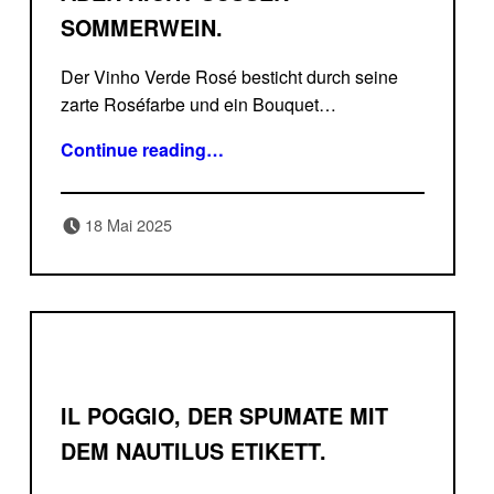
OMMERWEIN.
Der Vinho Verde Rosé besticht durch seine
zarte Roséfarbe und ein Bouquet…
Continue reading
…
“Vinho Verde Rosé erstmals bei Delicatessa. Mit 10% Vol. ein leichter, fruchtiger aber nicht süßer Sommerwein.”
Posted on:
Written by:
18 Mai 2025
Delicatessa
IL POGGIO, DER SPUMATE MIT
DEM NAUTILUS ETIKETT.