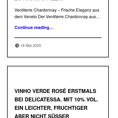
Ventiterre Chardonnay – Frische Eleganz aus
dem Veneto Der Ventiterre Chardonnay aus…
“Montepulciano Chardonnay : Klassische Vino della Casa zu Pasta & Pizza.”
Continue reading
…
Posted on:
Written by:
18 Mai 2025
Delicatessa
VINHO VERDE ROSÉ ERSTMALS
BEI DELICATESSA. MIT 10% VOL.
EIN LEICHTER, FRUCHTIGER
ABER NICHT SÜSSER S