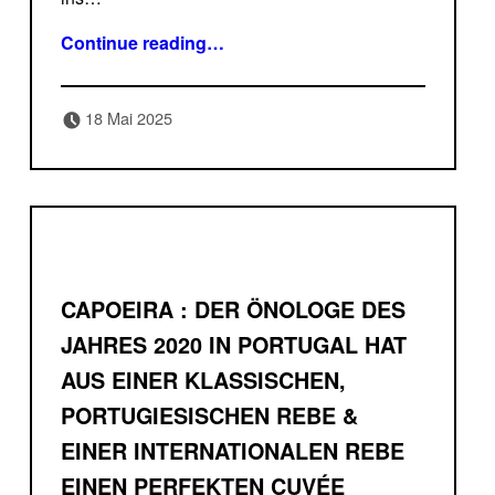
Continue reading
…
“Rosé frizzante Valpantena : 1 toller Frizzate aus Valpolicella mit einer Erdbeernote aber trotzdem trocken & säurearm !”
Posted on:
Written by:
18 Mai 2025
Delicatessa
CAPOEIRA : DER ÖNOLOGE DES
JAHRES 2020 IN PORTUGAL HAT
AUS EINER KLASSISCHEN,
PORTUGIESISCHEN REBE &
EINER INTERNATIONALEN REBE
EINEN PERFEKTEN CUVÉE