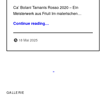
Ca’ Bolani Tamanis Rosso 2020 – Ein
Meisterwerk aus Friuli Im malerischen…
“Ca‘ Bolani hat mit dem Tamanis einen Topseller Cuvée auf den Markt gebracht.”
Continue reading
…
Posted on:
Written by:
18 Mai 2025
Delicatessa
POSTS NAVIGATION
»
FOOTER SIDEBAR
GALLERIE