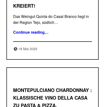
KREIERT!
Das Weingut Quinta do Casal Branco liegt in
der Region Tejo, südlich…
Continue reading
…
“Capoeira : Der Önologe des Jahres 2020 in Portugal hat aus einer klassischen, portugiesischen Rebe & einer internationalen Rebe einen perfekten Cuvée kreiert!”
Posted on:
Written by:
18 Mai 2025
Delicatessa
MONTEPULCIANO CHARDONNAY :
KLASSISCHE VINO DELLA CASA
ZU PASTA & PIZZA.