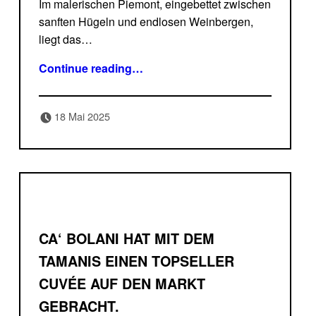
Im malerischen Piemont, eingebettet zwischen
sanften Hügeln und endlosen Weinbergen,
liegt das…
“Il Poggio, der Spumate mit dem Nautilus Etikett.”
Continue reading
…
Posted on:
Written by:
18 Mai 2025
Delicatessa
CA‘ BOLANI HAT MIT DEM
TAMANIS EINEN TOPSELLER
CUVÉE AUF DEN MARKT
GEBRACHT.