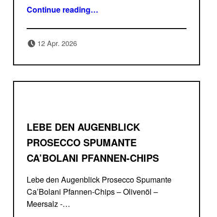
“„Aperol“ – Spritz, alkoholfrei Nussmischung – Meersalz – Oregano – Portugal”
Continue reading
…
Posted on:
Written by:
12 Apr. 2026
Delicatessa
LEBE DEN AUGENBLICK
PROSECCO SPUMANTE
CA’BOLANI PFANNEN-CHIPS
Lebe den Augenblick Prosecco Spumante
Ca’Bolani Pfannen-Chips – Olivenöl –
Meersalz -…