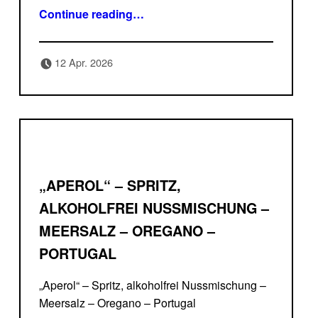
“Prosecco in Cremont Qualität !”
Continue reading
…
Posted on:
Written by:
12 Apr. 2026
Delicatessa
„APEROL“ – SPRITZ,
ALKOHOLFREI NUSSMISCHUNG –
MEERSALZ – OREGANO –
PORTUGAL
„Aperol“ – Spritz, alkoholfrei Nussmischung –
Meersalz – Oregano – Portugal