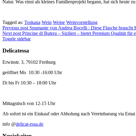
Natur. Was einst als kleines Familienprojekt begann, hat sich heute 
Tagged as:
Toskana
Wein
Weine
Weinvorstellung
Beitragsnavigation
Previous post
Spumante von Andrea Bocelli : Diese Flasche braucht
Next post
Principe di Butera – Sizilien – bietet Premium Qualität für e
Sidebar
Toggle sidebar
Delicatessa
Erwinstr. 3, 79102 Freiburg
geöffnet Mo 10:30 -16:00 Uhr
Di bis Fr 10:30 – 18:00 Uhr
Mittagstisch von 12-15 Uhr
Ab sofort ist ein Einkauf oder Abholung nach Vereinbarung via Emai
info @
delicat-essa.de
Neuigkeiten