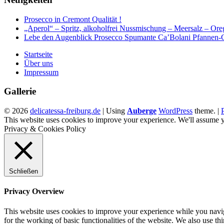
Prosecco in Cremont Qualität !
„Aperol“ – Spritz, alkoholfrei Nussmischung – Meersalz – Ore
Lebe den Augenblick Prosecco Spumante Ca’Bolani Pfannen-
Startseite
Über uns
Impressum
Footer
Gallerie
sidebar
© 2026
delicatessa-freiburg.de
|
Using
Auberge
WordPress
theme.
|
This website uses cookies to improve your experience. We'll assume yo
Privacy & Cookies Policy
Schließen
Privacy Overview
This website uses cookies to improve your experience while you naviga
for the working of basic functionalities of the website. We also use t